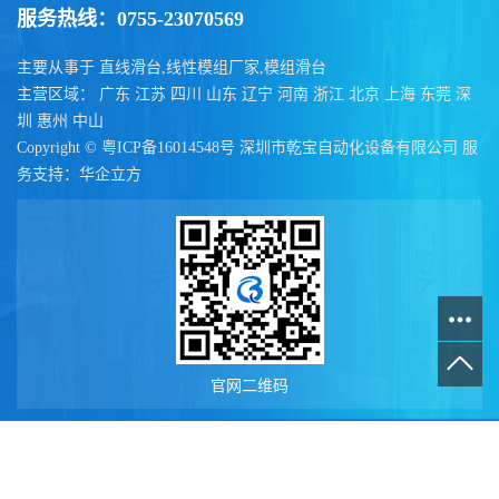
服务热线：0755-23070569
主要从事于
直线滑台
,
线性模组厂家
,
模组滑台
主营区域：
广东
江苏
四川
山东
辽宁
河南
浙江
北京
上海
东莞
深
圳
惠州
中山
Copyright ©
粤ICP备16014548号
深圳市乾宝自动化设备有限公司
服
务支持：
华企立方
官网二维码