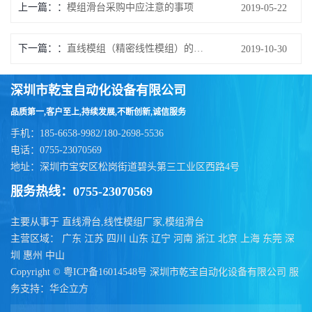
上一篇：
模组滑台采购中应注意的事项
2019-05-22
下一篇：
直线模组（精密线性模组）的组成结构
2019-10-30
深圳市乾宝自动化设备有限公司
品质第一,客户至上,持续发展,不断创新,诚信服务
手机：185-6658-9982/180-2698-5536
电话：0755-23070569
地址：深圳市宝安区松岗街道碧头第三工业区西路4号
服务热线：0755-23070569
主要从事于
直线滑台
,
线性模组厂家
,
模组滑台
主营区域：
广东
江苏
四川
山东
辽宁
河南
浙江
北京
上海
东莞
深
圳
惠州
中山
Copyright ©
粤ICP备16014548号
深圳市乾宝自动化设备有限公司
服
务支持：
华企立方