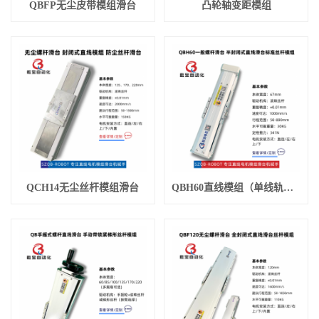
QBFP无尘皮带模组滑台
凸轮轴变距模组
QCH14无尘丝杆模组滑台
QBH60直线模组（单线轨丝杆滑台）