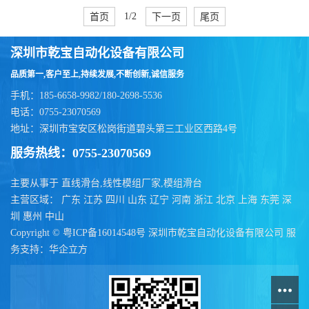
首页
1/2
下一页
尾页
深圳市乾宝自动化设备有限公司
品质第一,客户至上,持续发展,不断创新,诚信服务
手机：185-6658-9982/180-2698-5536
电话：0755-23070569
地址：深圳市宝安区松岗街道碧头第三工业区西路4号
服务热线：0755-23070569
主要从事于
直线滑台
,
线性模组厂家
,
模组滑台
主营区域：
广东
江苏
四川
山东
辽宁
河南
浙江
北京
上海
东莞
深
圳
惠州
中山
Copyright ©
粤ICP备16014548号
深圳市乾宝自动化设备有限公司
服
务支持：
华企立方