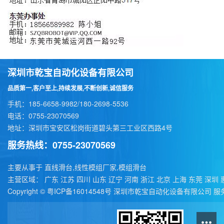
深圳市乾宝自动化设备有限公司
品质第一,客户至上,持续发展,不断创新,诚信服务
手机：185-6658-9982/180-2698-5536
电话：0755-23070569
地址：深圳市宝安区松岗街道碧头第三工业区西路4号
服务热线：0755-23070569
主要从事于
直线滑台
,
线性模组厂家
,
模组滑台
主营区域：
广东
江苏
四川
山东
辽宁
河南
浙江
北京
上海
东莞
深圳
Copyright ©
粤ICP备16014548号
深圳市乾宝自动化设备有限公司
服