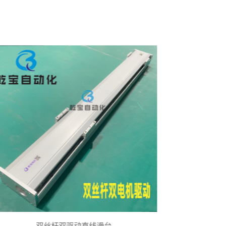
动化多动子齿轮齿条滑台
凸轮轴变