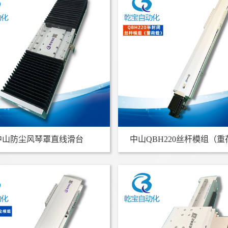
中山防尘风琴罩直线滑台
中山QBH220丝杆模组（