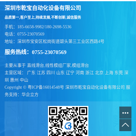
深圳市乾宝自动化设备有限公司
品质第一,客户至上,持续发展,不断创新,诚信服务
手机：185-6658-9982/180-2698-5536
电话：0755-23070569
地址：深圳市宝安区松岗街道碧头第三工业区西路4号
服务热线：0755-23070569
主要从事于
直线滑台
,
线性模组厂家
,
模组滑台
主营区域：
广东
江苏
四川
山东
辽宁
河南
浙江
北京
上海
东莞
深
圳
惠州
中山
Copyright ©
粤ICP备16014548号
深圳市乾宝自动化设备有限公司
服
务支持：
华企立方