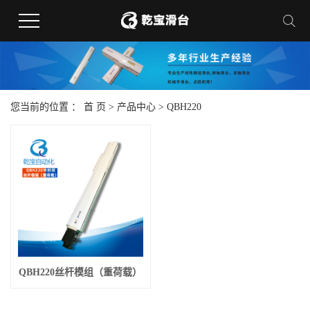
您当前的位置 ：
首 页
>
产品中心
>
QBH220
QBH220丝杆模组（重荷载）